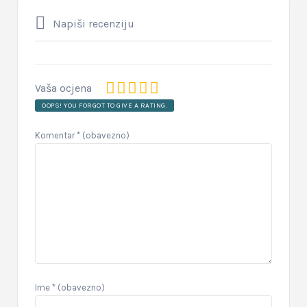
Napiši recenziju
Vaša ocjena
OOPS! YOU FORGOT TO GIVE A RATING.
Komentar
* (obavezno)
Ime
* (obavezno)