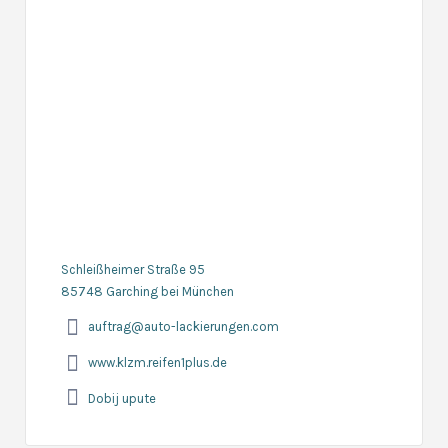
Schleißheimer Straße 95
85748 Garching bei München
auftrag@auto-lackierungen.com
www.klzm.reifen1plus.de
Dobij upute