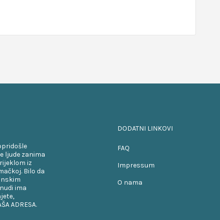
DODATNI LINKOVI
opridošle
FAQ
e ljude zanima
rijeklom iz
Impressum
ačkoj. Bilo da
kanskim
O nama
onudi ima
jete,
VAŠA ADRESA.