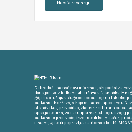
Dobrodošli na naš novi informacijski portal za nov
doseljenike iz balkanskih država u Njemačku. Mnog
gdje se pružaju usluge od osoba koje su također po
balkanskih država, a koje su samozaposlene u Njem
ste advokat, prevodilac, vlasnik restorana sa bal
specijalitetima, vodite supermarket koji u svojoj p
balkanske proizvode, frizer ste ili kozmetičar, proda
iznajmljujete ili popravljate automobile – MI SMO 