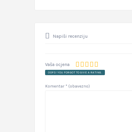
Napiši recenziju
Vaša ocjena
OOPS! YOU FORGOT TO GIVE A RATING.
Komentar
* (obavezno)