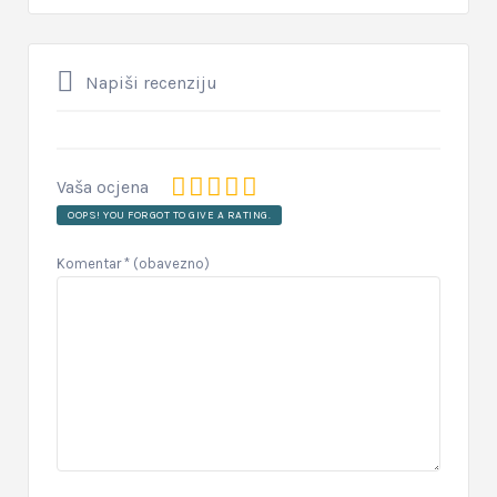
Napiši recenziju
Vaša ocjena
OOPS! YOU FORGOT TO GIVE A RATING.
Komentar
* (obavezno)