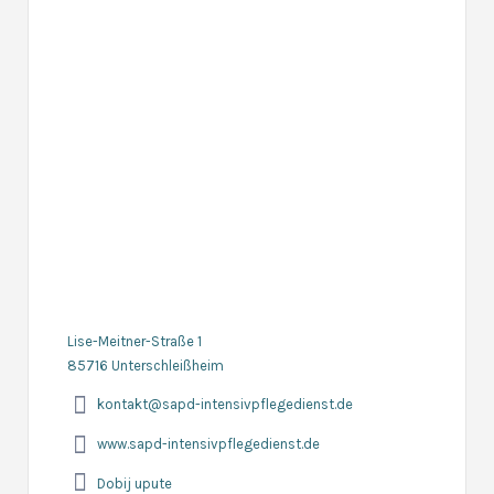
Lise-Meitner-Straße 1
85716 Unterschleißheim
kontakt@sapd-intensivpflegedienst.de
www.sapd-intensivpflegedienst.de
Dobij upute