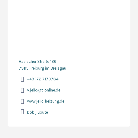
Haslacher Straße 136
79115 Freiburg im Breisgau
+49 172 7173784
v.jelic@t-online.de
www.jelic-heizung.de
Dobij upute