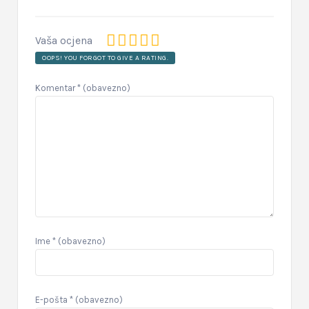
Vaša ocjena
OOPS! YOU FORGOT TO GIVE A RATING.
Komentar
* (obavezno)
Ime
* (obavezno)
E-pošta
* (obavezno)